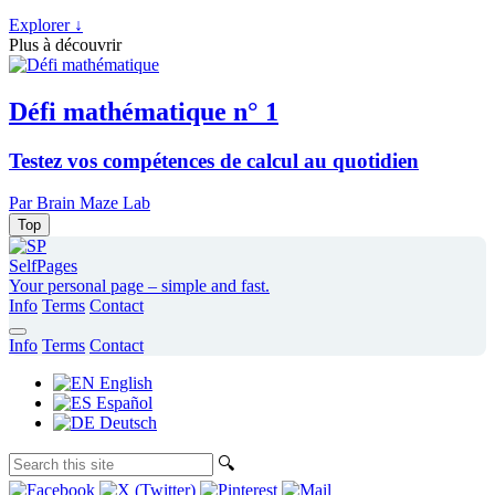
Explorer ↓
Plus à découvrir
Défi mathématique n° 1
Testez vos compétences de calcul au quotidien
Par Brain Maze Lab
Top
SelfPages
Your personal page – simple and fast.
Info
Terms
Contact
Info
Terms
Contact
English
Español
Deutsch
🔍︎