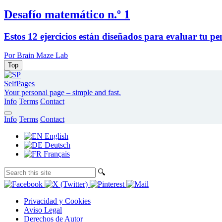
Desafío matemático n.º 1
Estos 12 ejercicios están diseñados para evaluar tu pe
Por Brain Maze Lab
Top
SelfPages
Your personal page – simple and fast.
Info
Terms
Contact
Info
Terms
Contact
English
Deutsch
Français
🔍︎
Privacidad y Cookies
Aviso Legal
Derechos de Autor