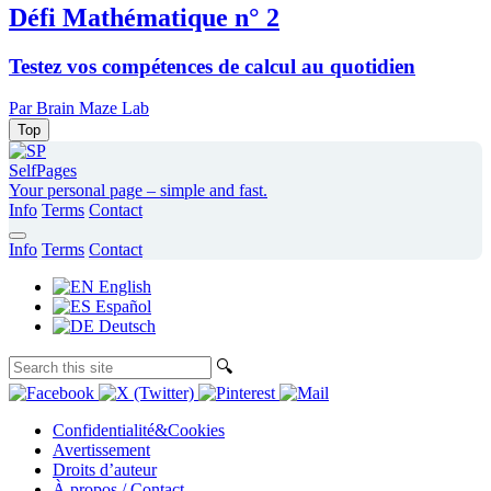
Défi Mathématique n° 2
Testez vos compétences de calcul au quotidien
Par Brain Maze Lab
Top
SelfPages
Your personal page – simple and fast.
Info
Terms
Contact
Info
Terms
Contact
English
Español
Deutsch
🔍︎
Confidentialité&Cookies
Avertissement
Droits d’auteur
À propos / Contact