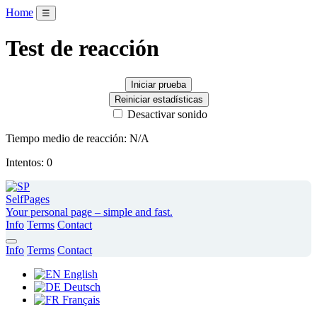
Home
☰
Test de reacción
Iniciar prueba
Reiniciar estadísticas
Desactivar sonido
Tiempo medio de reacción: N/A
Intentos: 0
SelfPages
Your personal page – simple and fast.
Info
Terms
Contact
Info
Terms
Contact
English
Deutsch
Français